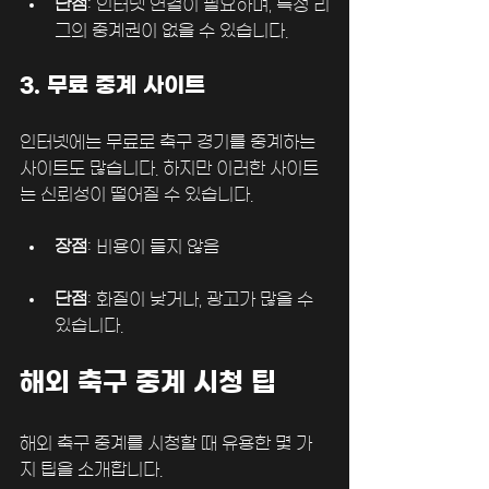
단점
: 인터넷 연결이 필요하며, 특정 리
그의 중계권이 없을 수 있습니다.
3. 무료 중계 사이트
인터넷에는 무료로 축구 경기를 중계하는 
사이트도 많습니다. 하지만 이러한 사이트
는 신뢰성이 떨어질 수 있습니다. 
장점
: 비용이 들지 않음
단점
: 화질이 낮거나, 광고가 많을 수 
있습니다.
해외 축구 중계 시청 팁
해외 축구 중계를 시청할 때 유용한 몇 가
지 팁을 소개합니다. 