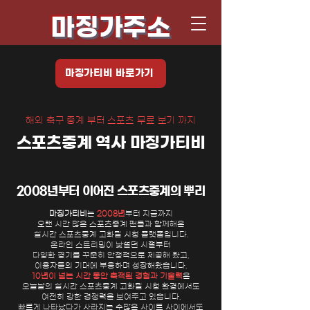
마징가주소
마징가티비 바로가기
해외 축구 중계 부터 스포츠 무료 보기 까지
스포츠중계 역사 마징가티비
2008년부터 이어진 스포츠중계의 뿌리
마징가티비
는
2008년
부터 지금까지
오랜 시간 많은 스포츠중계 팬들과 함께해온
실시간 스포츠중계 고화질 시청 플랫폼입니다.
온라인 스트리밍이 낯설던 시절부터
다양한 경기를 꾸준히 안정적으로 제공해 왔고,
이용자들의 기대에 부응하며 성장해왔습니다.
10년이 넘는 시간 동안 축적된 경험과 기술력
은
오늘날의 실시간 스포츠중계 고화질 시청 환경에서도
여전히 강한 경쟁력을 보여주고 있습니다.
빠르게 나타났다가 사라지는 수많은 사이트 사이에서도