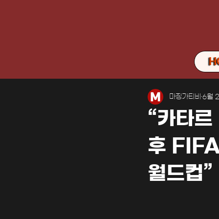
H
마징가티비
6월 
“카타르
후 FI
월드컵”