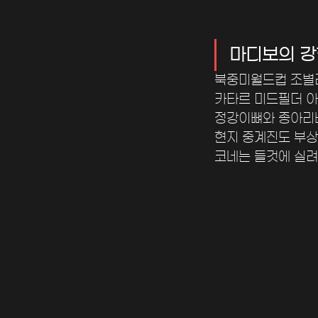
마디보의 강
북중미월드컵 조별리
카타르 미드필더 아
정강이뼈와 종아리뼈
현지 중계진도 부상
코네는 들것에 실려