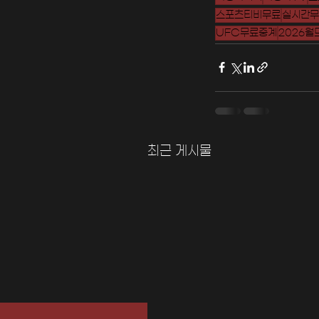
스포츠티비무료
실시간무
UFC무료중계
2026월
최근 게시물