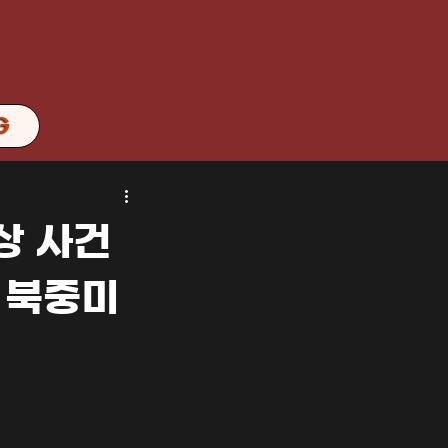
G
상 사건
 북중미