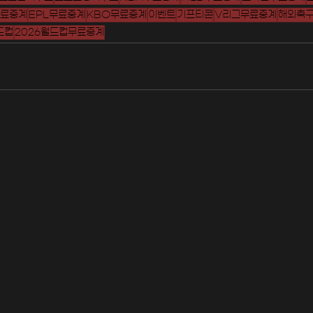
료중계
EPL무료중계
KBO무료중계
이벤트
기프티콘
V리그무료중계
해외축
드컵
2026월드컵무료중계