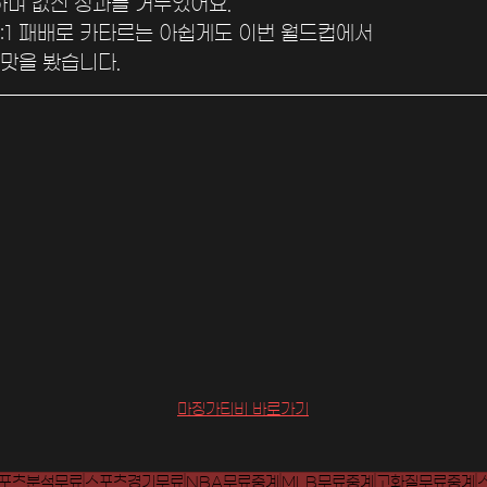
하며 값진 성과를 거두었어요. 
3:1 패배로 카타르는 아쉽게도 이번 월드컵에서 
맛을 봤습니다.
마징가티비 바로가기
포츠분석무료
스포츠경기무료
NBA무료중계
MLB무료중계
고화질무료중계