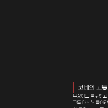
코네의 고통
부상에도 불구하고 
그를 대신해 들어간