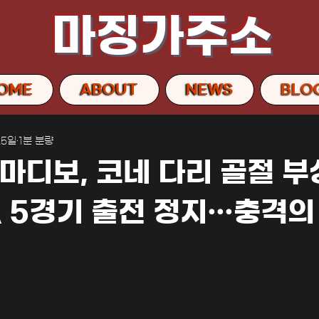
마징가주소
OME
ABOUT
NEWS
BLO
25일
1분 분량
 마디보, 코네 다리 골절 부
FA 5경기 출전 정지…충격의