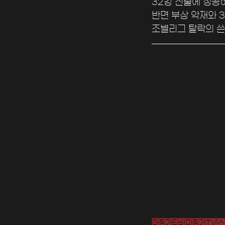
32강 진출에 성공
반면 부상 악재와 
조별리그 탈락의 쓴
마징가티비
마징가TV
스