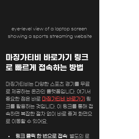
eye-level view of a laptop screen 
showing a sports streaming website
마징가티비 바로가기 링크
로 빠르게 접속하는 방법
마징가티비는 다양한 스포츠 경기를 무료
로 제공하는 온라인 플랫폼입니다. 여기서 
중요한 점은 바로 
마징가티비 바로가기
 링
크를 활용하는 것입니다. 이 링크를 통해 접
속하면 복잡한 절차 없이 바로 중계 화면으
로 이동할 수 있어요.
링크 클릭 한 번으로 접속
: 별도의 로