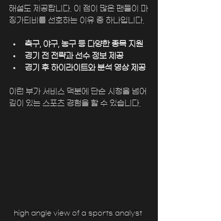
해설도 제공합니다. 이 점이 많은 팬들이 마
징가티비를 선호하는 이유 중 하나입니다.
축구, 야구, 농구 등 다양한 종목 지원
경기 전 전략과 선수 정보 제공
경기 후 하이라이트와 분석 영상 제공
이런 부가 서비스 덕분에 단순 시청을 넘어 
깊이 있는 스포츠 경험을 할 수 있습니다.
high angle view of a sports analyst 