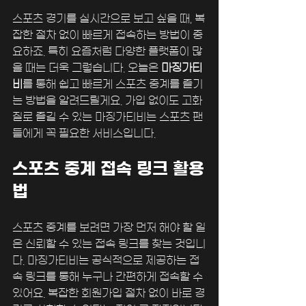
스포츠 경기를 실시간으로 보고 싶을 때, 복
잡한 절차 없이 빠르게 접속하는 방법이 중
요하죠. 특히 요즘처럼 다양한 플랫폼이 많
을 때는 더욱 그렇습니다. 오늘은 
마징가티
비
를 통해 쉽고 빠르게 스포츠 중계를 즐기
는 방법을 알려드릴게요. 가입 없이도 고화
질로 즐길 수 있는 마징가티비는 스포츠 팬
들에게 꼭 필요한 서비스입니다.
스포츠 중계 접속 링크 활용
법
스포츠 중계를 보려면 가장 먼저 해야 할 일
은 신뢰할 수 있는 접속 링크를 찾는 것입니
다. 마징가티비는 공식적으로 제공하는 접
속 링크를 통해 누구나 간편하게 접속할 수 
있어요. 복잡한 회원가입 절차 없이 바로 경