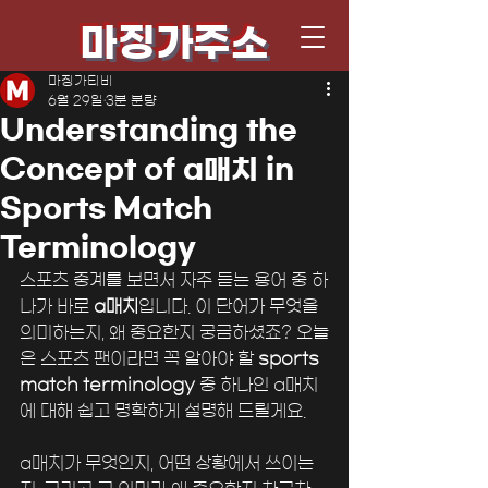
마징가주소
마징가티비
6월 29일
3분 분량
Understanding the
Concept of a매치 in
Sports Match
Terminology
스포츠 중계를 보면서 자주 듣는 용어 중 하
나가 바로 
a매치
입니다. 이 단어가 무엇을 
의미하는지, 왜 중요한지 궁금하셨죠? 오늘
은 스포츠 팬이라면 꼭 알아야 할 
sports 
match terminology
 중 하나인 a매치
에 대해 쉽고 명확하게 설명해 드릴게요. 
a매치가 무엇인지, 어떤 상황에서 쓰이는