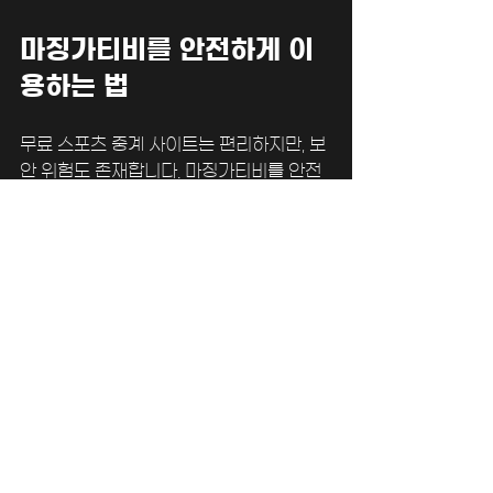
마징가티비를 안전하게 이
용하는 법
무료 스포츠 중계 사이트는 편리하지만, 보
안 위험도 존재합니다. 마징가티비를 안전
하게 이용하려면 다음 사항을 꼭 지켜주세
요.
공식 주소만 이용하기
  가짜 사이트는 개인정보 탈취나 악성코드 
감염 위험이 큽니다. 반드시 공식 경로로 접
속하세요.
개인정보 입력 금지
  가입 절차가 없다고 해도, 개인정보를 요
구하는 경우는 의심해야 합니다.