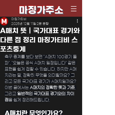
마징가주소
마징가티비
2025년 12월 11일
2분 분량
A매치 뜻｜국가대표 경기와
다른 점 정리 마징가티비 스
포츠중계
﻿축구 중계를 보다 보면 "A매치 100경기 돌
파", "오늘은 공식 A매치 일정입니다" 같은 
표현을 쉽게 접할 수 있습니다. 하지만 A매
치라는 말, 정확히 무엇을 의미할까요? 그
리고 모든 국가대표 경기가 A매치일까요?
이번 글에서는 
A매치의 정확한 뜻과 기준
, 
그리고 
일반적인 국가대표 경기와의 차이
점
을 쉽게 정리해드립니다.
A매치란 무엇인가요?