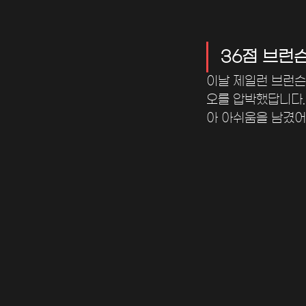
36점 브런
이날 제일런 브런슨
오를 압박했답니다.
아 아쉬움을 남겼어