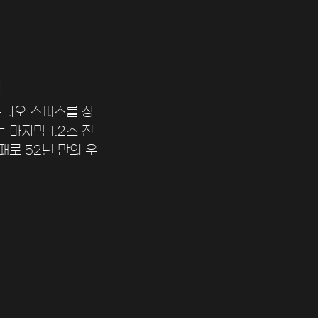
리
토니오 스퍼스를 상
마지막 1.2초 전 
패로 52년 만의 우