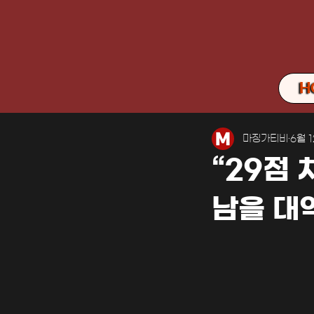
H
마징가티비
6월 
“29점 
남을 대