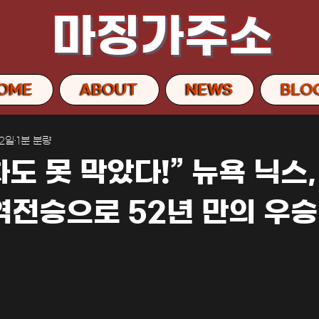
마징가주소
OME
ABOUT
NEWS
BLO
12일
1분 분량
차도 못 막았다!” 뉴욕 닉스
역전승으로 52년 만의 우승