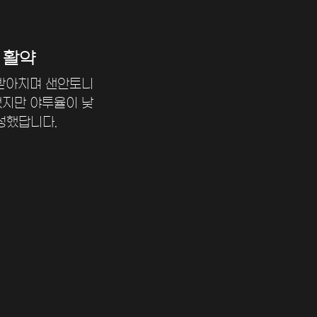
 활약
맞받아치며 샌안토니
했지만 야투율이 낮
성했답니다.