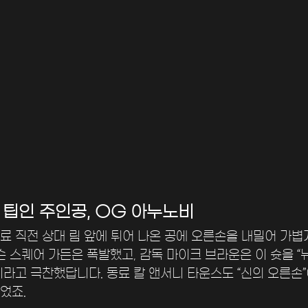
 팁인 주인공, OG 아누노비
료 직전 상대 림 앞에 튀어 나온 공에 오른손을 내밀어 가
슨 스퀘어 가든은 폭발했고, 감독 마이크 브라운은 이 슛을 “
이라고 극찬했답니다. 동료 칼 앤서니 타운스도 “신의 오른손
었죠.