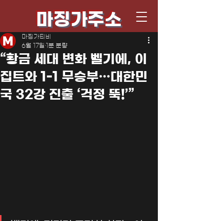
마징가주소
마징가티비
6월 17일
1분 분량
“황금 세대 변화 벨기에, 이
집트와 1-1 무승부…대한민
국 32강 진출 ‘걱정 뚝!’”