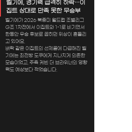
벨기에, 경기력 급격히 하락…이
집트 상대로 만족 못한 무승부
벨기에가 2026 북중미 월드컵 조별리그 
G조 1차전에서 이집트와 1-1로 비기면서 
한동안 우승 후보로 꼽히던 위상이 흔들리
고 있어요. 
벼락 같은 이집트의 선제골에 다급해진 벨
기에는 최전방 도쿠에게 지나치게 의존한 
모습이었고, 주축 케빈 더 브라위너의 영향
력도 예상보다 적었습니다.