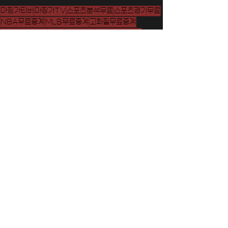
마징가티비
마징가TV
스포츠분석무료
스포츠경기무료
NBA무료중계
MLB무료중계
고화질무료중계
스포츠중계무료
스포츠티비무료
실시간무료중계
EPL무료중계
KBO무료중계
이벤트
기프티콘
V리그무료중계
해외축구무료중계
KBL무료중계
UFC무료중계
2026월드컵
2026월드컵무료중계
전체 보기
최근 게시물