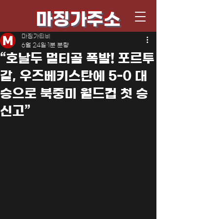
마징가주소
마징가티비
6월 24일
1분 분량
“호날두 멀티골 폭발! 포르투
갈, 우즈베키스탄에 5-0 대
승으로 북중미 월드컵 첫 승
신고”