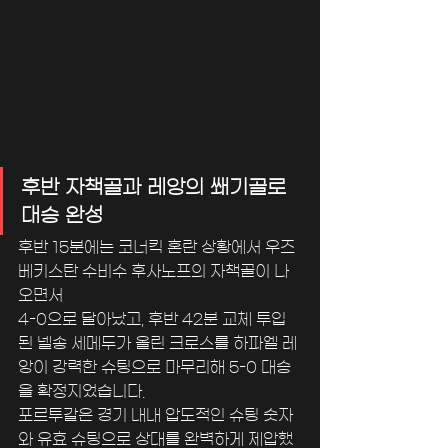
후반 자책골과 레앙의 쐐기골로 
대승 완성
후반 15분에는 코너킥 혼란 상황에서 우즈
베키스탄 수비수 후사노프의 자책골이 나
오면서 
4-0으로 달아났고, 후반 42분 교체 투입
된 넬송 세메두가 올린 크로스를 하파엘 레
앙이 강력한 슈팅으로 마무리해 5-0 대승
을 확정지었습니다. 
포르투갈은 경기 내내 압도적인 슈팅 숫자
와 유효 슈팅으로 상대를 완벽하게 제압했