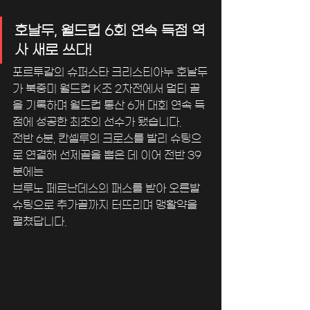
호날두, 월드컵 6회 연속 득점 역
사 새로 쓰다!
포르투갈의 슈퍼스타 크리스티아누 호날두
가 북중미 월드컵 K조 2차전에서 멀티 골
을 기록하며 월드컵 통산 6개 대회 연속 득
점에 성공한 최초의 선수가 됐습니다. 
전반 6분, 칸셀루의 크로스를 발리 슈팅으
로 연결해 선제골을 뽑은 데 이어 전반 39
분에는 
브루노 페르난데스의 패스를 받아 오른발 
슈팅으로 추가골까지 터뜨리며 맹활약을 
펼쳤답니다.