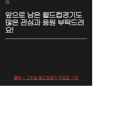
죠.
앞으로 남은 월드컵경기도 
많은 관심과 응원 부탁드려
요!
클릭시 고화질 월드컵중계 무료로 시청
마징가티비
마징가TV
스포츠분석무료
스포츠경기무료
NBA무료중계
MLB무료중계
고화질무료중계
스포츠중계무료
스포츠티비무료
실시간무료중계
EPL무료중계
KBO무료중계
이벤트
기프티콘
V리그무료중계
해외축구무료중계
KBL무료중계