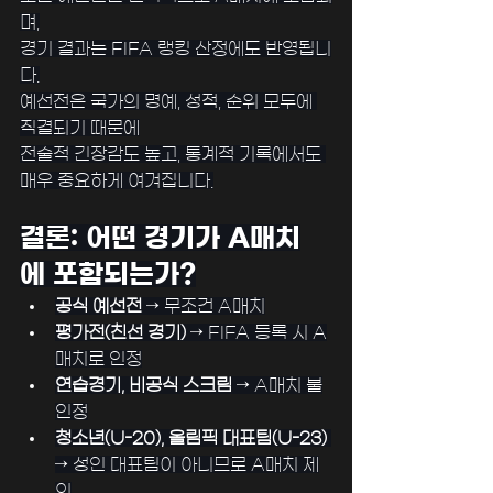
며,
경기 결과는 FIFA 랭킹 산정에도 반영됩니
다.
예선전은 국가의 명예, 성적, 순위 모두에 
직결되기 때문에
전술적 긴장감도 높고, 통계적 기록에서도 
매우 중요하게 여겨집니다.
결론: 어떤 경기가 A매치
에 포함되는가?
공식 예선전
 → 무조건 A매치
평가전(친선 경기)
 → FIFA 등록 시 A
매치로 인정
연습경기, 비공식 스크림
 → A매치 불
인정
청소년(U-20), 올림픽 대표팀(U-23)
→ 성인 대표팀이 아니므로 A매치 제
외