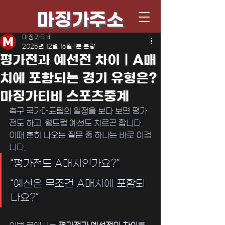
마징가주소
마징가티비
2025년 12월 16일
1분 분량
평가전과 예선전 차이｜A매
치에 포함되는 경기 유형은?
마징가티비 스포츠중계
﻿﻿축구 국가대표팀의 일정을 보다 보면 평가
전도 하고, 월드컵 예선도 치르곤 합니다.
이때 흔히 나오는 질문 중 하나는 바로 이겁
니다.
“평가전도 A매치인가요?”
“예선은 무조건 A매치에 포함되
나요?”