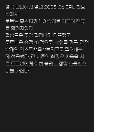
영국 런던에서 열린 2025-26 EPL 최종
전에서 
토트넘 홋스퍼가 1-0 승리를 거두며 잔류
를 확정지었다. 
결승골은 주앙 팔리냐가 터뜨렸고, 
토트넘은 승점 41점으로 17위를 기록, 경쟁
상대인 웨스트햄을 2부리그로 밀어내는 
데 성공했다. 긴 시즌의 힘겨운 싸움을 치
른 토트넘에게 이번 승리는 정말 소중한 의
미를 가진다.