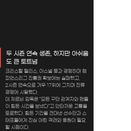
두 시즌 연속 생존, 하지만 아쉬움
도 큰 토트넘
크리스탈 팰리스, 아스널 등과 경쟁하며 챔
피언스리그 진출권 확보에는 실패했고, 
2시즌 연속으로 겨우 17위에 그치며 잔류 
경쟁에 시달렸다. 
데 제르비 감독은 “모든 구단 관계자와 팬들
이 힘든 시간을 보냈다”고 안타까운 고통을 
토로했다. 힘든 기간을 견뎌낸 선수단과 스
태프들에게 진심 어린 격려와 응원이 필요
할 시점이다.