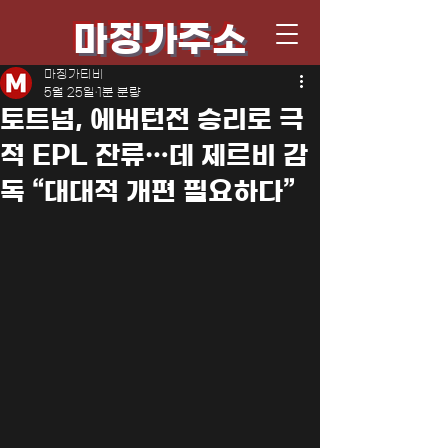
마징가주소
마징가티비
5월 25일
1분 분량
토트넘, 에버턴전 승리로 극
적 EPL 잔류…데 제르비 감
독 “대대적 개편 필요하다”