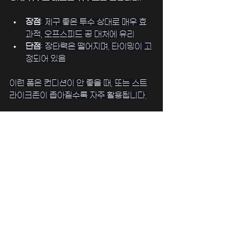
장점
: 제구 좋은 투수 상대로 매우 효
과적, 오프스피드 공 대처에 유리
단점
: 장타력은 떨어지며, 타이밍이 고
정되어 있음
이런 폼은 컨디션이 안 좋을 때, 또는 스트
라이크존이 좁아질수록 자주 활용됩니다.
마﻿징가TV
는 중계 중 타자의 타격폼, 투수
와의 매치업, 직전 타석 리플레이 등을 통해
실제 경기 속 '폼별 특징'을 더 입체적으로 
분석할 수 있게 도와줍니다.