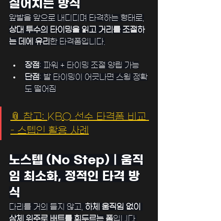
실어치는 방식
앞발을 앞으로 내디디며 타격하는 형태로,
상대 투수의 타이밍을 읽고 거리를 조절하
는 데에 유리
한 타격폼입니다.
장점
: 파워 + 타이밍 조절 양립 가능
단점
: 발 타이밍이 어긋나면 스윙 정확
도 떨어짐
﻿﻿📎 참고: KBO 선수 타격폼 비교 
– 스텝인 활용 사례
노스텝 (No Step)｜움직
임 최소화, 정적인 타격 방
식
다리를 거의 들지 않고, 
하체 움직임 없이 
상체 위주로 배트를 휘두르는 폼
입니다.