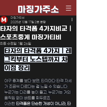
마징가주소
마징가티비
2025년 10월 17일
2분 분량
타자의 타격폼 4가지비교｜
스포츠중계 마징가티비
최종 수정일:
1월 26일
타자의 타격폼 4가지｜레
그킥부터 노스텝까지 차
이점 정리
야구 중계를 보다 보면, 타자마다 타격 자세
가 조금씩 다르다는 걸 느낄 수 있습니다.
누군가는 다리를 높이 들고, 누군가는 거의 
움직임 없이 배트를 휘두르죠.
﻿이러한 
타격폼은 단순한 개성이 아니라, 타