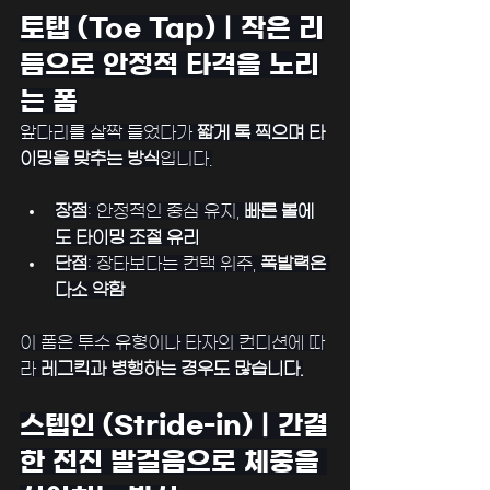
토탭 (Toe Tap)｜작은 리
듬으로 안정적 타격을 노리
는 폼
앞다리를 살짝 들었다가 
짧게 톡 찍으며 타
이밍을 맞추는 방식
입니다.
장점
: 안정적인 중심 유지, 
빠른 볼에
도 타이밍 조절 유리
단점
: 장타보다는 컨택 위주, 
폭발력은 
다소 약함
﻿이 폼은 투수 유형이나 타자의 컨디션에 따
라 
레그킥과 병행하는 경우도 많습니다.
스텝인 (Stride-in)｜간결
한 전진 발걸음으로 체중을 