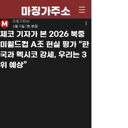
마징가주소
마징가티비
6월 9일
1분 분량
체코 기자가 본 2026 북중
미월드컵 A조 현실 평가 “한
국과 멕시코 강세, 우리는 3
위 예상”