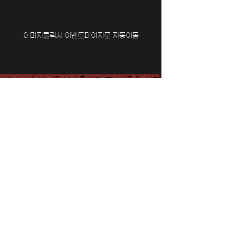
이미지클릭시 이벤트페이지로 자동이동
마징가티비
마징가TV
스포츠분석무료
스포츠경기무료
NBA무료중계
MLB무료중계
고화질무료중계
스포츠중계무료
스포츠티비무료
실시간무료중계
EPL무료중계
KBO무료중계
이벤트
기프티콘
V리그무료중계
해외축구무료중계
KBL무료중계
UFC무료중계
2026월드컵
전체 보기
최근 게시물