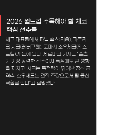
2026 월드컵 주목해야 할 체코 
핵심 선수들
체코 대표팀에서 파벨 슐츠(리옹), 파트리
크 시크(레버쿠젠), 토마시 소우체크(웨스
트햄)가 눈에 띈다. 세르마크 기자는 “슐츠
가 가장 강력한 선수이자 득점에도 큰 영향
을 끼치고, 시크는 득점력이 뛰어난 장신 공
격수, 소우체크는 전직 주장으로서 팀 중심
역할을 한다”고 설명했다.