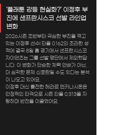
‘플래툰 강등 현실화?’ 이정후 부
진에 샌프란시스코 선발 라인업 
변화
2026시즌 초반부터 극심한 부진을 겪고 
있는 이정후 선수! 타율 0.162의 초라한 성
적에 결국 8일 홈 경기에서 샌프란시스코 
자이언츠는 그를 선발 명단에서 제외했답
니다. 이 변화가 단순한 체력 안배가 아닌, 
더 심각한 문제 신호탄일 수도 있다는 분석
이 나오고 있어요.
이정후 대신 출전한 헤라르 엔카나시온은 
안정적인 타격으로 시즌 타율 0.313을 자
랑하며 반전을 이끌었어요.