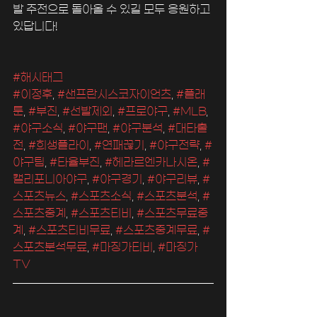
발 주전으로 돌아올 수 있길 모두 응원하고 
있답니다!
#해시태그
#이정후
, 
#샌프란시스코자이언츠
, 
#플래
툰
, 
#부진
, 
#선발제외
, 
#프로야구
, 
#MLB
, 
#야구소식
, 
#야구팬
, 
#야구분석
, 
#대타출
전
, 
#희생플라이
, 
#연패끊기
, 
#야구전략
, 
#
야구팀
, 
#타율부진
, 
#헤라르엔카나시온
, 
#
캘리포니아야구
, 
#야구경기
, 
#야구리뷰
, 
#
스포츠뉴스
, 
#스포츠소식
, 
#스포츠분석
, 
#
스포츠중계
, 
#스포츠티비
, 
#스포츠무료중
계
, 
#스포츠티비무료
, 
#스포츠중계무료
, 
#
스포츠분석무료
, 
#마징가티비
, 
#마징가
TV