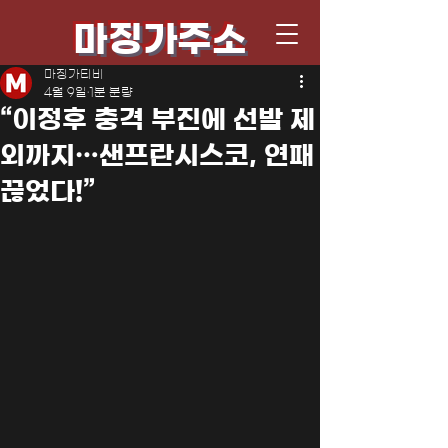
마징가주소
마징가티비
4월 9일
1분 분량
“이정후 충격 부진에 선발 제
외까지…샌프란시스코, 연패
끊었다!”