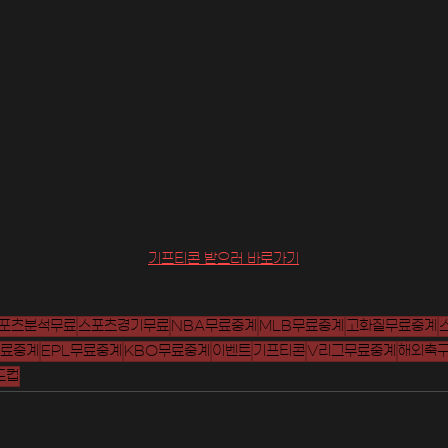
기프티콘 받으러 바로가기
포츠분석무료
스포츠경기무료
NBA무료중계
MLB무료중계
고화질무료중계
료중계
EPL무료중계
KBO무료중계
이벤트
기프티콘
V리그무료중계
해외축
드컵