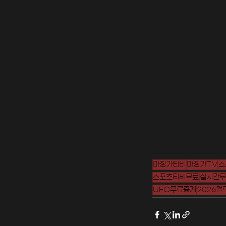
마징가티비
마징가TV
스
스포츠티비무료
실시간무
UFC무료중계
2026월