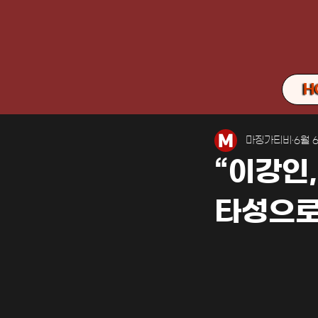
H
마징가티비
6월 
“이강인,
타성으로