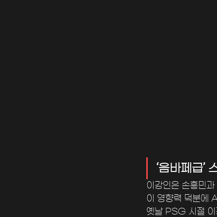
‘음바페급’
이강인은 손흥민과 
이 영향력 덕분에 
옛날 PSG 시절 