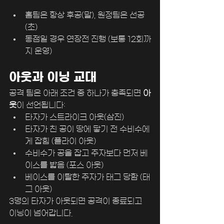
홈팀은 항상 후공(말), 원정팀은 선공
(초)
동점일 경우 연장전 진행 (보통 12회까
지 운영)
﻿아웃과 이닝 교대
공격 팀은 아래 조건 중 하나가 충족되면 
아
웃
이 선언됩니다:
타자가 스트라이크 아웃(삼진)
타자가 친 공이 땅에 닿기 전 수비수에
게 잡힘 (플라이 아웃)
수비수가 공을 잡고 주자보다 먼저 베
이스를 밟음 (포스 아웃)
베이스를 이탈한 주자가 태그 당함 (태
그 아웃)
3명의 타자가 아웃되면 공격이 종료되고 
이닝이 넘어갑니다.