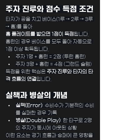
주자 진루와 점수 득점 조건
타자가 공을 치고 베이스(1루 → 2루 → 3루 
→ 홈)를 돌아
홈 플레이트를 밟으면 1점이 득점
됩니다.
홈런의 경우 베이스를 모두 돌아 자동으로 
1점 이상 획득됩니다.
주자 1명 + 홈런 = 2점 (투런 홈런)
주자 3명 + 홈런 = 4점 (그랜드 슬램)
득점을 위한 핵심은 
주자 진루와 타자의 타
격 흐름의 연결
입니다.
﻿실책과 병살의 개념
실책(Error)
: 수비수가 기본적인 수비
를 실패한 경우 기록
병살(Double Play)
: 한 타구로 2명
의 주자가 동시에 아웃된 상황
이런 요소는 경기 흐름과 승패에 큰 영향을 