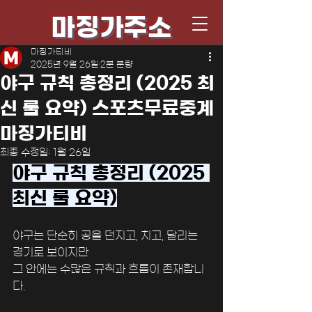
마징가주소
마징가티비
2025년 9월 26일
2분 분량
야구 규칙 총정리 (2025 최
신 룰 요약) 스포츠무료중계
마징가티비
최종 수정일:
1월 26일
야구 규칙 총정리 (2025 
최신 룰 요약)
﻿야구는 단순히 공을 던지고, 치고, 달리는 
경기로 보이지만
그 안에는 수많은 규칙과 흐름이 존재합니
다.