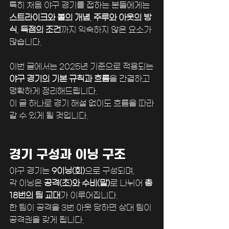
﻿특히 처음 야구 경기를 접하는 분들에게는
스트라이크와 볼의 개념
, 
주루와 아웃의 방
식
, 
득점의 조건
까지 익숙하지 않은 요소가 
많습니다.
﻿이번 글에서는 2025년 기준으로 적용되는
야구 경기의 기본 규칙과 흐름
을 간결하고 
명확하게 정리해드립니다.
이 글 하나로 경기 해설 없이도 흐름을 따라
갈 수 있게 될 것입니다.
﻿경기 구성과 이닝 구조
야구 경기는
 9이닝(회)
으로 구성되며,
각 이닝은 
공격(초)와 수비(말)
로 나뉘어 
총 
18번의 팀 교대
가 이루어집니다.
한 팀이 공격을 3번 아웃 당하면 상대 팀이 
공격권을 갖게 됩니다.