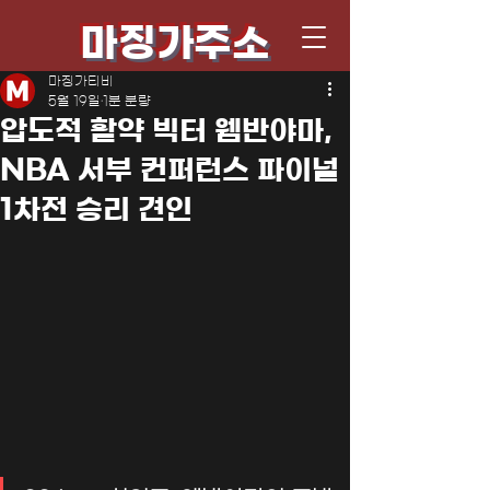
마징가주소
마징가티비
5월 19일
1분 분량
압도적 활약 빅터 웸반야마,
NBA 서부 컨퍼런스 파이널
1차전 승리 견인