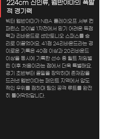
224cm 신인류, 웸반야마의 폭발
적 경기력
빅터 웸반야마가 NBA 플레이오프 서부 컨
퍼런스 파이널 1차전에서 믿기 어려운 득점
력과 리바운드로 샌안토니오 스퍼스를 승
리로 이끌었어요. 41점 24리바운드라는 경
이로운 기록은 40점 이상과 20리바운드 
이상을 동시에 기록한 선수 중 윌트 체임벌
린 이후 처음이라는 점에서 더욱 특별해요. 
경기 초반부터 골밑을 장악하며 존재감을 
드러낸 웸반야마는 페인트 지역에서 압도
적인 우위를 점하며 팀의 공격 루트를 완전
히 틀어막았답니다.