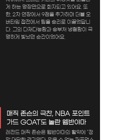
게 하는 명장면으로 회자되고 있어요. 또
한, 2차 연장에서 9점을 추가하며 더블 오
버타임 접전에서 팀을 승리로 이끌었답니
다. 그의 다재다능함과 승부처 냉철함이 극
명하게 빛났던 순간이었어요.
매직 존슨의 극찬, NBA 포인트
가드 GOAT도 놀란 웸반야마
레전드 매직 존슨은 웸반야마의 활약에 "정
말 대단한 경기였다. 믿을 수 없는 퍼포먼스