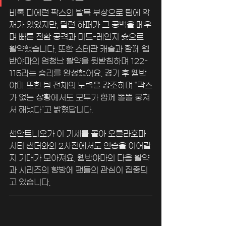
비록 디에런 팍스의 발목 부상으로 팀에 악
재가 있었지만, 딜런 하퍼가 그 공백을 메우
며 빠른 전환 공격과 미드-레인지 슛으로 
활약했습니다. 또한 스테판 캐슬과 함께 웸
반야마의 엄청난 활약을 뒷받침하며 122-
115라는 승리를 완성했어요. 경기 후 웸반
야마 또한 팀 전체의 노력을 강조하며 “팍스
가 없는 상황에서도 모두가 함께 똘똘 뭉쳐
서 해냈다"고 밝혔답니다.
샌안토니오가 이 기세를 몰아 오클라호마
시티 썬더와의 2차전에서도 연승을 이어갈
지 기대가 모아져요. 웸반야마의 다음 활약
과 시리즈의 향방에 팬들의 관심이 집중되
고 있습니다.