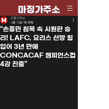
마징가주소
마징가티비
4월 16일
1분 분량
“손흥민 침묵 속 시원한 승
리! LAFC, 요리스 선방 힘
입어 3년 만에
CONCACAF 챔피언스컵
4강 진출”