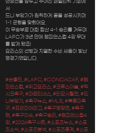
연장전을 앞두고 주어진 페널티킥 기회에
서 
드니 부앙가가 침착하게 골을 성공시키며 
1-1 균형을 맞췄어요.
이 무승부로 대회 합산 4-1 승리를 거두며 
LAFC가 3년 만에 챔피언스컵 4강 무대
를 밟게 됐죠!
요리스의 선방과 치열한 수비 싸움이 빛난 
명경기였답니다.
#손흥민
, 
#LAFC
, 
#CONCACAF
, 
#챔
피언스컵
, 
#위고요리스
, 
#크루스아술
, 
#멕
시코축구
, 
#마르티네스
, 
#티모시틸먼
, 
#드
니부앙가
, 
#축구뉴스
, 
#MLS
, 
#북중미축
구
, 
#프리미어리그
, 
#축구명장면
, 
#축구
팬
, 
#축구이슈
, 
#축구승리
, 
#챔피언스컵4
강
, 
#2026축구시즌
, 
#스포츠뉴스
, 
#스포
츠소식
, 
#스포츠분석
, 
#스포츠중계
, 
#스포