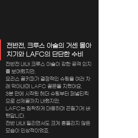
전반전, 크루스 아술의 거센 몰아
치기와 LAFC의 단단한 수비
전반전 내내 크루스 아술이 강한 공격 의지
를 보여줬지만, 
요리스 골키퍼가 결정적인 슈팅을 여러 차
례 막아내며 LAFC 골문을 지켰어요.
3분 만에 시작된 헤더 슈팅부터 페널티킥
으로 선제골까지 내줬지만,
LAFC는 침착하게 대응하며 끈질기게 버
텼답니다. 
전반 내내 밀리면서도 크게 흔들리지 않은 
모습이 인상적이었죠.