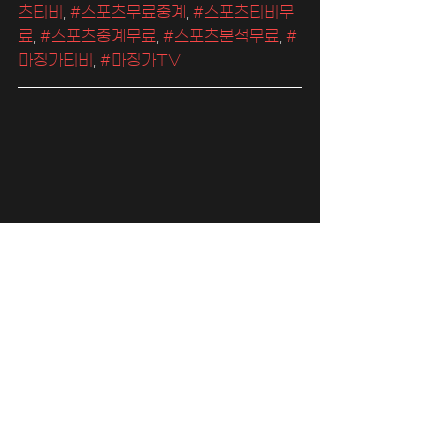
츠티비
, 
#스포츠무료중계
, 
#스포츠티비무
료
, 
#스포츠중계무료
, 
#스포츠분석무료
, 
#
마징가티비
, 
#마징가TV
마징가티비 바로가기