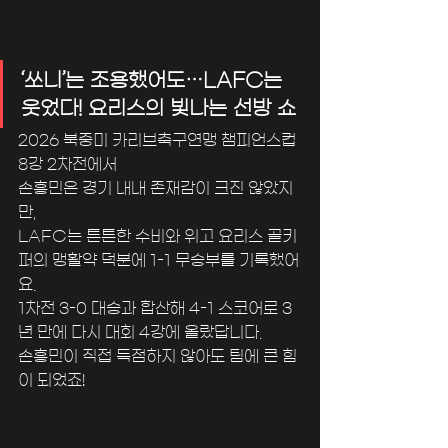
‘쏘니’는 조용했어도…LAFC는 
웃었다! 요리스의 빛나는 선방 쇼
2026 북중미 카리브축구연맹 챔피언스컵 
8강 2차전에서 
손흥민은 경기 내내 존재감이 크진 않았지
만, 
LAFC는 튼튼한 수비와 위고 요리스 골키
퍼의 맹활약 덕분에 1-1 무승부를 기록했어
요.
1차전 3-0 대승과 합산해 4-1 스코어로 3
년 만에 다시 대회 4강에 올랐답니다. 
손흥민이 직접 득점하지 않아도 팀에 큰 힘
이 되었죠!