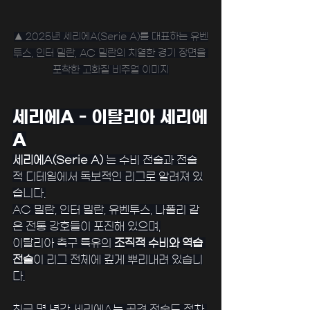
﻿▲ 2025년 세리에A(Serie A)를 대표하는 유벤
투스, 인터 밀란, AC 밀란의 치열한 경기 장면을 
포착한 고화질 비주얼 이미지
﻿세리에A - 이탈리아 세리에
A
세리에A(Serie A)
 는 수비 전술과 전술
적 디테일에서 독보적인 리그로 알려져 있
습니다.
AC 밀란, 인터 밀란, 유벤투스, 나폴리 같
은 전통 강호들이 포진해 있으며,
이탈리아 축구 특유의 
조직적 수비와 역습 
전술
이 리그 전체에 깊게 뿌리내려 있습니
다.
﻿최근 몇 년간 세리에A는 공격 전술도 점차 