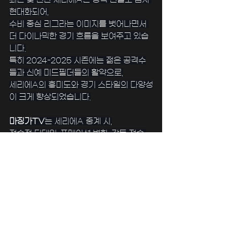
현대화되어,
수비 중심 리그라는 이미지를 벗어나면서 
더 다이나믹한 경기 흐름을 보여주고 있습
니다.
특히 2024-2025 시즌에는 젊은 공격수
들과 신예 미드필더들의 활약으로,
세리에A의 흥미도와 경기 스타일의 다양성
이 크게 향상되었습니다.
﻿마징가TV
는 세리에A 중계 시,
전술적 디테일, 포메이션 변화, 감독 전술 
싸움까지 세밀하게 분석하여
팬들이 수비축구의 진수를 깊이 이해할 수 
있도록 돕고 있습니다.
세계 3대 리그, 어떻게 즐겨
야 할까?