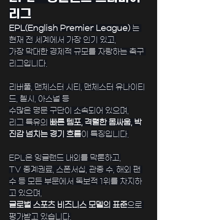
리그
EPL(English Premier League)
 는 
현재 전 세계에서 가장 인기 있고,
가장 막대한 경제적 규모를 자랑하는 축구 
리그입니다.
﻿리버풀, 맨체스터 시티, 맨체스터 유나이티
드, 첼시, 아스널 등
수많은 명문 구단이 소속되어 있으며,
리그 특유의 
빠른 템포, 격렬한 몸싸움, 박
진감 넘치는 경기 흐름
이 특징입니다.
﻿EPL은 잉글랜드 내외를 막론하고,
TV 중계권료, 스폰서십, 관중 수, 해외 팬 
수 등 모든 부문에서 독보적 1위를 차지하
고 있으며,
글로벌 스포츠 비즈니스 모델의 표준
으로 
평가받고 있습니다.