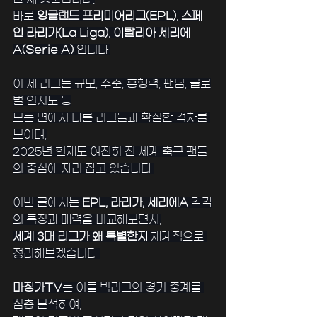
바로 
잉글랜드 프리미어리그(EPL)
, 
스페
인 라리가(La Liga)
, 
이탈리아 세리에
A(Serie A)
 입니다.
﻿이 세 리그는 규모, 수준, 흥행력, 팬덤, 글로
벌 인지도 등
모든 면에서 다른 리그들과 확실한 격차를 
보이며,
2025년 현재도 여전히 전 세계 축구 팬들
의 중심에 자리 잡고 있습니다.
﻿이번 글에서는 
EPL, 라리가, 세리에A
 각각
의 특징과 매력을 비교해보면서,
세계 3대 리그가 왜 특별한지
 체계적으로 
정리해보겠습니다.
﻿마징가TV
는 이들 빅리그의 경기 중계를 
심층 분석하여,