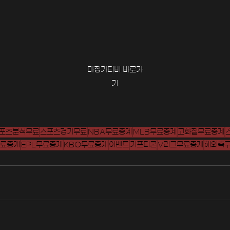
마징가티비 바로가
기
포츠분석무료
스포츠경기무료
NBA무료중계
MLB무료중계
고화질무료중계
료중계
EPL무료중계
KBO무료중계
이벤트
기프티콘
V리그무료중계
해외축