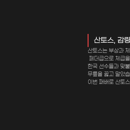
산토스, 감
산토스는 부상과 체
 페더급으로 체급을
한국 선수들과 맞붙
무릎을 꿇고 말았습
이번 패배로 산토스