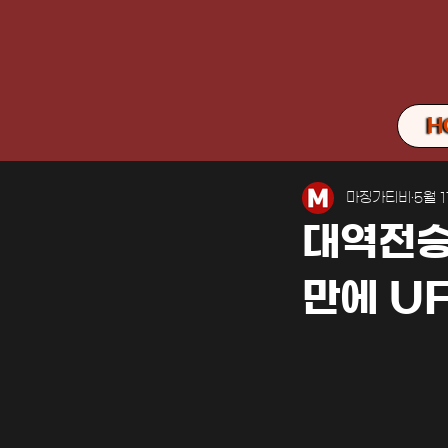
H
마징가티비
5월 
대역전승!
만에 U