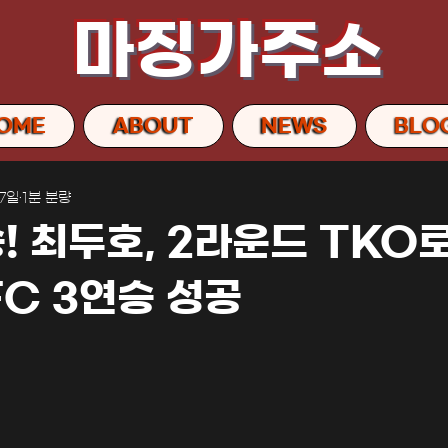
마징가주소
OME
ABOUT
NEWS
BLO
17일
1분 분량
 최두호, 2라운드 TKO로
FC 3연승 성공