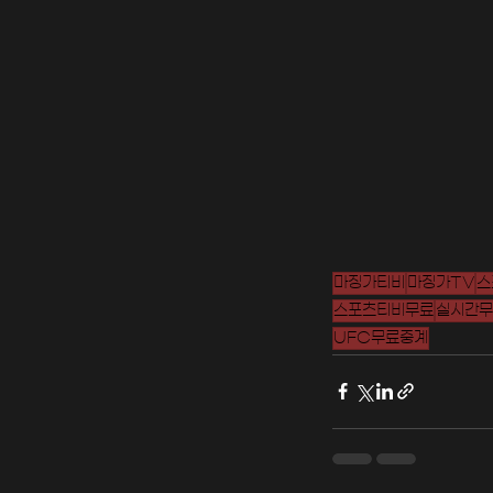
마징가티비
마징가TV
스
스포츠티비무료
실시간무
UFC무료중계