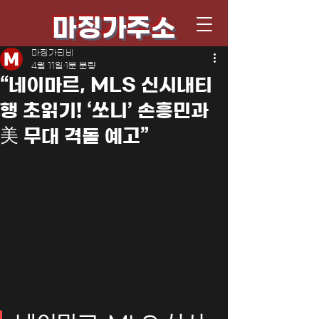
마징가주소
마징가티비
4월 11일
1분 분량
“네이마르, MLS 신시내티
행 초읽기! ‘쏘니’ 손흥민과
美 무대 격돌 예고”