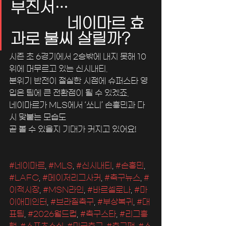
부진서…                     
              네이마르 효
과로 불씨 살릴까?
시즌 초 6경기에서 2승밖에 내지 못해 10
위에 머무르고 있는 신시내티. 
분위기 반전이 절실한 시점에 슈퍼스타 영
입은 팀에 큰 전환점이 될 수 있겠죠.
네이마르가 MLS에서 ‘쏘니’ 손흥민과 다
시 맞붙는 모습도 
곧 볼 수 있을지 기대가 커지고 있어요!
#네이마르
, 
#MLS
, 
#신시내티
, 
#손흥민
, 
#LAFC
, 
#메이저리그사커
, 
#축구뉴스
, 
#
이적시장
, 
#MSN라인
, 
#바르셀로나
, 
#마
이애미인터
, 
#브라질축구
, 
#부상복귀
, 
#대
표팀
, 
#2026월드컵
, 
#축구스타
, 
#리그흥
행
, 
#스포츠소식
, 
#미국축구
, 
#축구팬
, 
#스