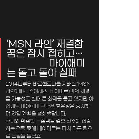
‘MSN 라인’ 재결합 
꿈은 잠시 접히고…    
                 마이애미
는 돌고 돌아 실패
2014년부터 바르셀로나를 지배한 ‘MSN 
라인’(메시, 수아레스, 네이마르)과의 재결
합 가능성도 한때 큰 화제를 몰고 왔지만 아
쉽게도 마이애미 구단은 효율성을 중시하
며 영입 계획을 철회했답니다.
수비와 확실한 득점력을 갖춘 선수에 집중
하는 전략 탓에 네이마르는 다시 다른 팀으
로 눈길을 돌렸죠.