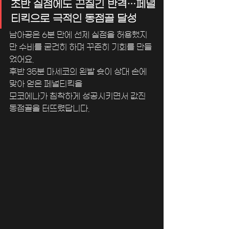
초반 실점에도 끈질긴 반격…페널
티킥으로 극적인 동점골 달성
남아공은 6분 만에 선제 실점을 허용했지
만 수비를 굳건히 하며 꾸준히 기회를 만들
었어요.
후반 35분 마세코의 왼발 슛이 상대 손에 
맞아 얻은 페널티킥을 
모코에나가 침착하게 성공시키면서 값진 
동점골을 터뜨렸답니다.