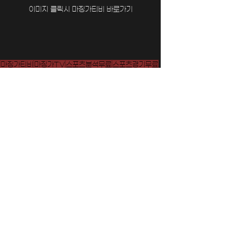
이미지 클릭시 마징가티비 바로가기
마징가티비
마징가TV
스포츠분석무료
스포츠경기무료
NBA무료중계
MLB무료중계
고화질무료중계
스포츠중계무료
스포츠티비무료
실시간무료중계
EPL무료중계
KBO무료중계
이벤트
기프티콘
V리그무료중계
해외축구무료중계
KBL무료중계
UFC무료중계
2026월드컵
2026월드컵무료중계
전체 보기
최근 게시물