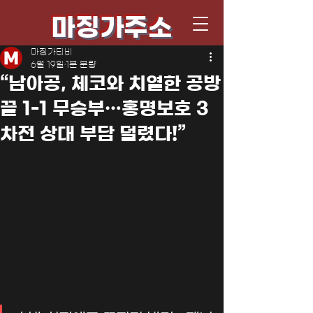
마징가주소
마징가티비
6월 19일
1분 분량
“남아공, 체코와 치열한 공방
끝 1-1 무승부…홍명보호 3
차전 상대 부담 덜렸다!”